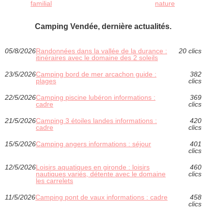
familial
nature
Camping Vendée, dernière actualités.
05/8/2026
Randonnées dans la vallée de la durance :
20 clics
itinéraires avec le domaine des 2 soleils
23/5/2026
Camping bord de mer arcachon guide :
382
plages
clics
22/5/2026
Camping piscine lubéron informations :
369
cadre
clics
21/5/2026
Camping 3 étoiles landes informations :
420
cadre
clics
15/5/2026
Camping angers informations : séjour
401
clics
12/5/2026
Loisirs aquatiques en gironde : loisirs
460
nautiques variés, détente avec le domaine
clics
les carrelets
11/5/2026
Camping pont de vaux informations : cadre
458
clics