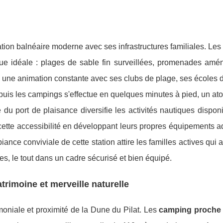
l
tion balnéaire moderne avec ses infrastructures familiales. Les
que idéale : plages de sable fin surveillées, promenades amé
une animation constante avec ses clubs de plage, ses écoles d
epuis les campings s'effectue en quelques minutes à pied, un at
du port de plaisance diversifie les activités nautiques dispon
 cette accessibilité en développant leurs propres équipements 
ance conviviale de cette station attire les familles actives qui 
es, le tout dans un cadre sécurisé et bien équipé.
atrimoine et merveille naturelle
moniale et proximité de la Dune du Pilat. Les
camping proche