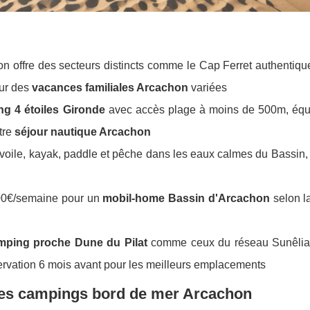
on offre des secteurs distincts comme le Cap Ferret authentiqu
our des
vacances familiales Arcachon
variées
g 4 étoiles Gironde
avec accès plage à moins de 500m, éq
tre
séjour nautique Arcachon
a voile, kayak, paddle et pêche dans les eaux calmes du Bassin,
00€/semaine pour un
mobil-home Bassin d'Arcachon
selon l
mping proche Dune du Pilat
comme ceux du réseau Sunêlia 
éservation 6 mois avant pour les meilleurs emplacements
des campings bord de mer Arcachon