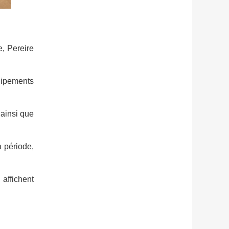
e, Pereire
uipements
 ainsi que
a période,
affichent