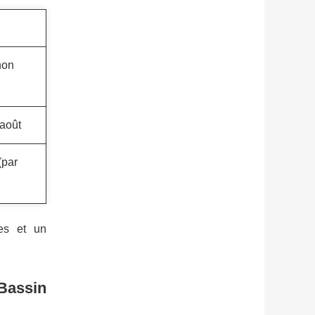
hon
-août
(par
ées et un
Bassin