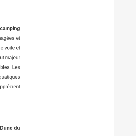
camping
nagées et
e voile et
out majeur
ibles. Les
aquatiques
apprécient
 Dune du