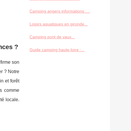
Camping angers informations :...
Loisirs aquatiques en gironde...
Camping pont de vaux...
nces ?
Guide camping haute-loire :...
nfirme son
er ? Notre
n et forêt
nts comme
té locale.