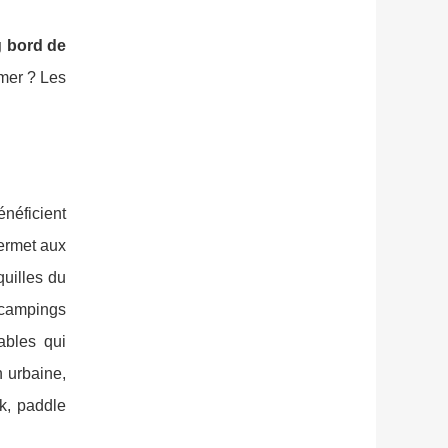
 bord de
 mer ? Les
néficient
ermet aux
quilles du
s campings
ables qui
n urbaine,
ak, paddle