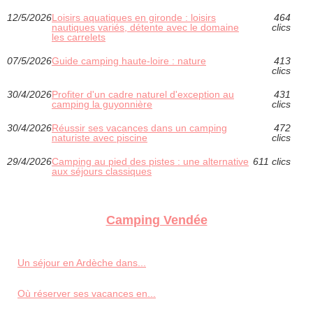
12/5/2026
Loisirs aquatiques en gironde : loisirs
464
nautiques variés, détente avec le domaine
clics
les carrelets
07/5/2026
Guide camping haute-loire : nature
413
clics
30/4/2026
Profiter d'un cadre naturel d'exception au
431
camping la guyonnière
clics
30/4/2026
Réussir ses vacances dans un camping
472
naturiste avec piscine
clics
29/4/2026
Camping au pied des pistes : une alternative
611 clics
aux séjours classiques
Camping Vendée
Un séjour en Ardèche dans...
Où réserver ses vacances en...