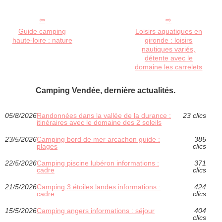
Guide camping
Loisirs aquatiques en
haute-loire : nature
gironde : loisirs
nautiques variés,
détente avec le
domaine les carrelets
Camping Vendée, dernière actualités.
05/8/2026
Randonnées dans la vallée de la durance :
23 clics
itinéraires avec le domaine des 2 soleils
23/5/2026
Camping bord de mer arcachon guide :
385
plages
clics
22/5/2026
Camping piscine lubéron informations :
371
cadre
clics
21/5/2026
Camping 3 étoiles landes informations :
424
cadre
clics
15/5/2026
Camping angers informations : séjour
404
clics