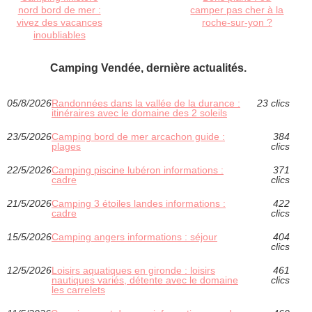
nord bord de mer :
camper pas cher à la
vivez des vacances
roche-sur-yon ?
inoubliables
Camping Vendée, dernière actualités.
05/8/2026
Randonnées dans la vallée de la durance :
23 clics
itinéraires avec le domaine des 2 soleils
23/5/2026
Camping bord de mer arcachon guide :
384
plages
clics
22/5/2026
Camping piscine lubéron informations :
371
cadre
clics
21/5/2026
Camping 3 étoiles landes informations :
422
cadre
clics
15/5/2026
Camping angers informations : séjour
404
clics
12/5/2026
Loisirs aquatiques en gironde : loisirs
461
nautiques variés, détente avec le domaine
clics
les carrelets