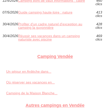
11/5/2026
Camping pont de vaux informations : cadre
460
clics
07/5/2026
Guide camping haute-loire : nature
413
clics
30/4/2026
Profiter d'un cadre naturel d'exception au
428
camping la guyonnière
clics
30/4/2026
Réussir ses vacances dans un camping
469
naturiste avec piscine
clics
Camping Vendée
Un séjour en Ardèche dans...
Où réserver ses vacances en...
Camping de la Maison Blanche...
Autres campings en Vendée