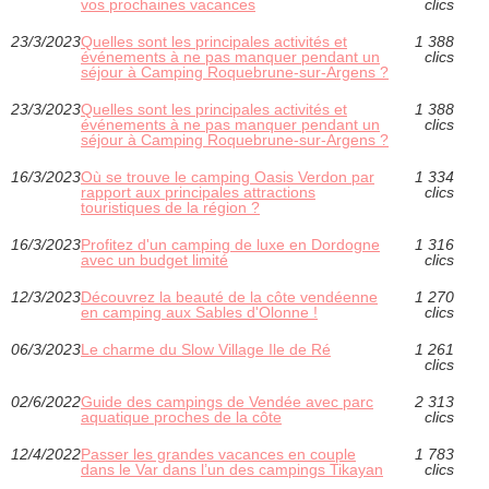
vos prochaines vacances
clics
23/3/2023
Quelles sont les principales activités et
1 388
événements à ne pas manquer pendant un
clics
séjour à Camping Roquebrune-sur-Argens ?
23/3/2023
Quelles sont les principales activités et
1 388
événements à ne pas manquer pendant un
clics
séjour à Camping Roquebrune-sur-Argens ?
16/3/2023
Où se trouve le camping Oasis Verdon par
1 334
rapport aux principales attractions
clics
touristiques de la région ?
16/3/2023
Profitez d'un camping de luxe en Dordogne
1 316
avec un budget limité
clics
12/3/2023
Découvrez la beauté de la côte vendéenne
1 270
en camping aux Sables d'Olonne !
clics
06/3/2023
Le charme du Slow Village Ile de Ré
1 261
clics
02/6/2022
Guide des campings de Vendée avec parc
2 313
aquatique proches de la côte
clics
12/4/2022
Passer les grandes vacances en couple
1 783
dans le Var dans l’un des campings Tikayan
clics