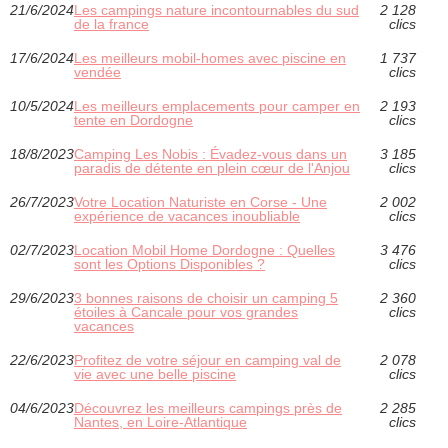
21/6/2024
Les campings nature incontournables du sud
2 128
de la france
clics
17/6/2024
Les meilleurs mobil-homes avec piscine en
1 737
vendée
clics
10/5/2024
Les meilleurs emplacements pour camper en
2 193
tente en Dordogne
clics
18/8/2023
Camping Les Nobis : Évadez-vous dans un
3 185
paradis de détente en plein cœur de l'Anjou
clics
26/7/2023
Votre Location Naturiste en Corse - Une
2 002
expérience de vacances inoubliable
clics
02/7/2023
Location Mobil Home Dordogne : Quelles
3 476
sont les Options Disponibles ?
clics
29/6/2023
3 bonnes raisons de choisir un camping 5
2 360
étoiles à Cancale pour vos grandes
clics
vacances
22/6/2023
Profitez de votre séjour en camping val de
2 078
vie avec une belle piscine
clics
04/6/2023
Découvrez les meilleurs campings près de
2 285
Nantes, en Loire-Atlantique
clics