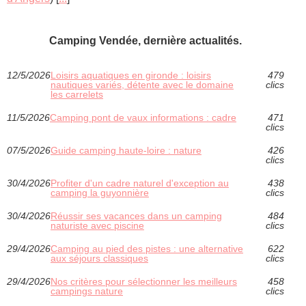
Camping Vendée, dernière actualités.
12/5/2026
Loisirs aquatiques en gironde : loisirs
479
nautiques variés, détente avec le domaine
clics
les carrelets
11/5/2026
Camping pont de vaux informations : cadre
471
clics
07/5/2026
Guide camping haute-loire : nature
426
clics
30/4/2026
Profiter d'un cadre naturel d'exception au
438
camping la guyonnière
clics
30/4/2026
Réussir ses vacances dans un camping
484
naturiste avec piscine
clics
29/4/2026
Camping au pied des pistes : une alternative
622
aux séjours classiques
clics
29/4/2026
Nos critères pour sélectionner les meilleurs
458
campings nature
clics