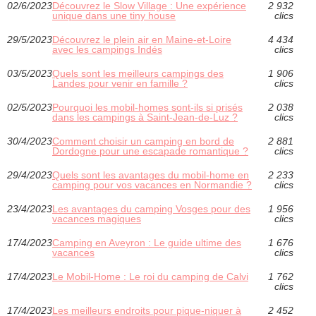
02/6/2023
Découvrez le Slow Village : Une expérience
2 932
unique dans une tiny house
clics
29/5/2023
Découvrez le plein air en Maine-et-Loire
4 434
avec les campings Indés
clics
03/5/2023
Quels sont les meilleurs campings des
1 906
Landes pour venir en famille ?
clics
02/5/2023
Pourquoi les mobil-homes sont-ils si prisés
2 038
dans les campings à Saint-Jean-de-Luz ?
clics
30/4/2023
Comment choisir un camping en bord de
2 881
Dordogne pour une escapade romantique ?
clics
29/4/2023
Quels sont les avantages du mobil-home en
2 233
camping pour vos vacances en Normandie ?
clics
23/4/2023
Les avantages du camping Vosges pour des
1 956
vacances magiques
clics
17/4/2023
Camping en Aveyron : Le guide ultime des
1 676
vacances
clics
17/4/2023
Le Mobil-Home : Le roi du camping de Calvi
1 762
clics
17/4/2023
Les meilleurs endroits pour pique-niquer à
2 452