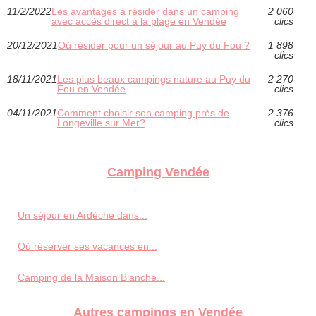
11/2/2022
Les avantages à résider dans un camping
2 060
avec accès direct à la plage en Vendée
clics
20/12/2021
Où résider pour un séjour au Puy du Fou ?
1 898
clics
18/11/2021
Les plus beaux campings nature au Puy du
2 270
Fou en Vendée
clics
04/11/2021
Comment choisir son camping près de
2 376
Longeville sur Mer?
clics
Camping Vendée
Un séjour en Ardèche dans...
Où réserver ses vacances en...
Camping de la Maison Blanche...
Autres campings en Vendée