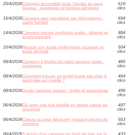
20/4/2026
Camping accessible toute l'année au pays
510
basque : avantages et bonnes adresses
clics
15/4/2026
Camping parc aquatique var informations :
694
cadre familial
clics
14/4/2026
Camping piscine morbihan guide : détente et
884
environnement
clics
10/4/2026
Réussir son achat mobil-home occasion en
504
toute sérénité
clics
08/4/2026
Camping 4 étoiles luz saint sauveur guide :
485
montagne
clics
08/4/2026
Comment trouver un mobil home pas cher à
464
saint-pée-sur-nivelle ?
clics
08/4/2026
Guide camping vosges : forêts et panoramas
499
clics
06/4/2026
Où vivre une nuit insolite en pleine nature en
497
provence
clics
06/4/2026
Cliquez ici pour découvrir l'espace piscine du
503
camping
clics
06/4/2026
3 atouts d'un camping en bord de mer sur la
433