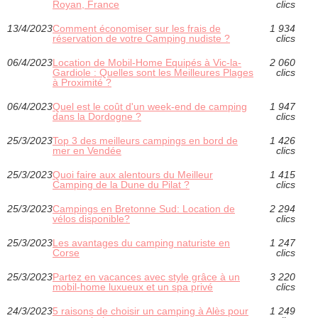
Royan, France
clics
13/4/2023
Comment économiser sur les frais de
1 934
réservation de votre Camping nudiste ?
clics
06/4/2023
Location de Mobil-Home Equipés à Vic-la-
2 060
Gardiole : Quelles sont les Meilleures Plages
clics
à Proximité ?
06/4/2023
Quel est le coût d'un week-end de camping
1 947
dans la Dordogne ?
clics
25/3/2023
Top 3 des meilleurs campings en bord de
1 426
mer en Vendée
clics
25/3/2023
Quoi faire aux alentours du Meilleur
1 415
Camping de la Dune du Pilat ?
clics
25/3/2023
Campings en Bretonne Sud: Location de
2 294
vélos disponible?
clics
25/3/2023
Les avantages du camping naturiste en
1 247
Corse
clics
25/3/2023
Partez en vacances avec style grâce à un
3 220
mobil-home luxueux et un spa privé
clics
24/3/2023
5 raisons de choisir un camping à Alès pour
1 249