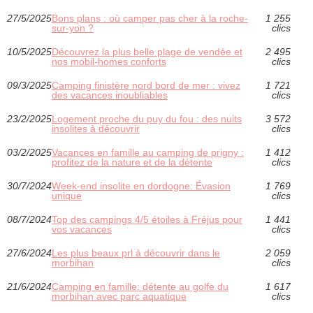
27/5/2025
Bons plans : où camper pas cher à la roche-
1 255
sur-yon ?
clics
10/5/2025
Découvrez la plus belle plage de vendée et
2 495
nos mobil-homes conforts
clics
09/3/2025
Camping finistère nord bord de mer : vivez
1 721
des vacances inoubliables
clics
23/2/2025
Logement proche du puy du fou : des nuits
3 572
insolites à découvrir
clics
03/2/2025
Vacances en famille au camping de prigny :
1 412
profitez de la nature et de la détente
clics
30/7/2024
Week-end insolite en dordogne: Évasion
1 769
unique
clics
08/7/2024
Top des campings 4/5 étoiles à Fréjus pour
1 441
vos vacances
clics
27/6/2024
Les plus beaux prl à découvrir dans le
2 059
morbihan
clics
21/6/2024
Camping en famille: détente au golfe du
1 617
morbihan avec parc aquatique
clics