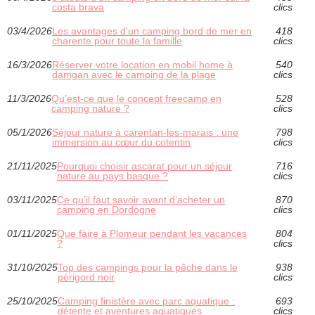
costa brava
clics
03/4/2026
Les avantages d'un camping bord de mer en
418
charente pour toute la famille
clics
16/3/2026
Réserver votre location en mobil home à
540
damgan avec le camping de la plage
clics
11/3/2026
Qu’est-ce que le concept freecamp en
528
camping nature ?
clics
05/1/2026
Séjour nature à carentan-les-marais : une
798
immersion au cœur du cotentin
clics
21/11/2025
Pourquoi choisir ascarat pour un séjour
716
nature au pays basque ?
clics
03/11/2025
Ce qu’il faut savoir avant d’acheter un
870
camping en Dordogne
clics
01/11/2025
Que faire à Plomeur pendant les vacances
804
?
clics
31/10/2025
Top des campings pour la pêche dans le
938
périgord noir
clics
25/10/2025
Camping finistère avec parc aquatique :
693
détente et aventures aquatiques
clics