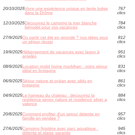
20/10/2025
Vivre une expérience unique en tente lodge
767
dans la Drôme
clics
12/10/2025
Découvrez le camping la mer blanche
784
bénodet pour vos vacances
clics
27/9/2025
Où partir cet été en gironde ? nos idées pour
812
un séjour réussi
clics
19/9/2025
Hébergement de vacances avec lagon à
951
argelès
clics
08/9/2025
Location mobil home morbihan : votre séjour
831
idéal en bretagne
clics
06/9/2025
Séjour nature et océan avec siblu en
861
bretagne
clics
04/9/2025
Le hameau du chateau : decouvrez la
884
residence senior nature et residence silver a
clics
valence
20/8/2025
Comment profiter d'un sejour detente en
957
famille en vendee ?
clics
27/6/2025
Camping finistère avec parc aquatique :
945
détente et plaisir garantis
clics