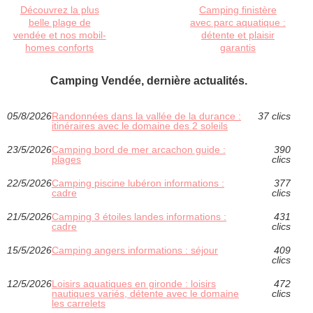
Découvrez la plus
Camping finistère
belle plage de
avec parc aquatique :
vendée et nos mobil-
détente et plaisir
homes conforts
garantis
Camping Vendée, dernière actualités.
05/8/2026
Randonnées dans la vallée de la durance :
37 clics
itinéraires avec le domaine des 2 soleils
23/5/2026
Camping bord de mer arcachon guide :
390
plages
clics
22/5/2026
Camping piscine lubéron informations :
377
cadre
clics
21/5/2026
Camping 3 étoiles landes informations :
431
cadre
clics
15/5/2026
Camping angers informations : séjour
409
clics
12/5/2026
Loisirs aquatiques en gironde : loisirs
472
nautiques variés, détente avec le domaine
clics
les carrelets