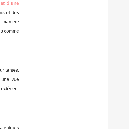
 et d'une
ns et des
e manière
ions comme
r tentes,
r une vue
extérieur
 alentours