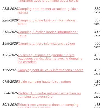
itinéraires avec le domaine des 2 soleils
23/5/2026
Camping bord de mer arcachon guide :
380
plages
clics
22/5/2026
Camping piscine lubéron informations :
367
cadre
clics
21/5/2026
Camping 3 étoiles landes informations :
417
cadre
clics
15/5/2026
Camping angers informations : séjour
400
clics
12/5/2026
Loisirs aquatiques en gironde : loisirs
455
nautiques variés, détente avec le domaine
clics
les carrelets
11/5/2026
Camping pont de vaux informations : cadre
457
clics
07/5/2026
Guide camping haute-loire : nature
410
clics
30/4/2026
Profiter d'un cadre naturel d'exception au
422
camping la guyonnière
clics
30/4/2026
Réussir ses vacances dans un camping
468
naturiste avec piscine
clics