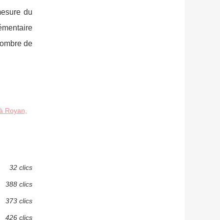
 mesure du
émentaire
 nombre de
 à Royan,
32 clics
388 clics
373 clics
426 clics