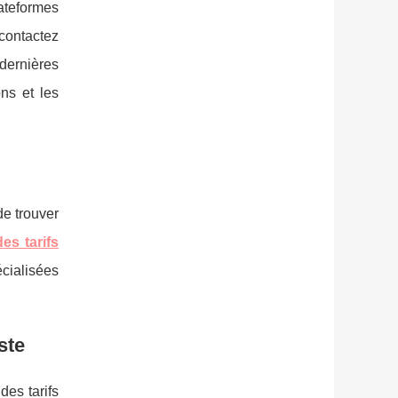
ateformes
contactez
dernières
ns et les
de trouver
es tarifs
cialisées
ste
es tarifs