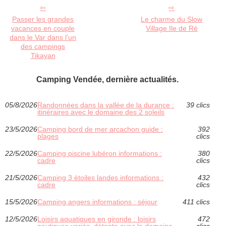
Passer les grandes
Le charme du Slow
vacances en couple
Village Ile de Ré
dans le Var dans l’un
des campings
Tikayan
Camping Vendée, dernière actualités.
05/8/2026
Randonnées dans la vallée de la durance :
39 clics
itinéraires avec le domaine des 2 soleils
23/5/2026
Camping bord de mer arcachon guide :
392
plages
clics
22/5/2026
Camping piscine lubéron informations :
380
cadre
clics
21/5/2026
Camping 3 étoiles landes informations :
432
cadre
clics
15/5/2026
Camping angers informations : séjour
411 clics
12/5/2026
Loisirs aquatiques en gironde : loisirs
472
nautiques variés, détente avec le domaine
clics