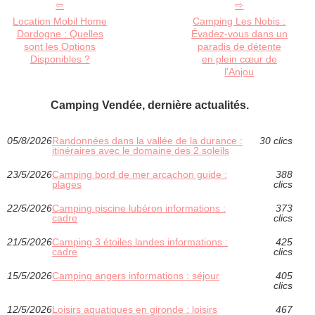
Location Mobil Home
Camping Les Nobis :
Dordogne : Quelles
Évadez-vous dans un
sont les Options
paradis de détente
Disponibles ?
en plein cœur de
l'Anjou
Camping Vendée, dernière actualités.
05/8/2026
Randonnées dans la vallée de la durance :
30 clics
itinéraires avec le domaine des 2 soleils
23/5/2026
Camping bord de mer arcachon guide :
388
plages
clics
22/5/2026
Camping piscine lubéron informations :
373
cadre
clics
21/5/2026
Camping 3 étoiles landes informations :
425
cadre
clics
15/5/2026
Camping angers informations : séjour
405
clics
12/5/2026
Loisirs aquatiques en gironde : loisirs
467