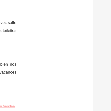
vec salle
 toilettes
 bien nos
 vacances
en Vendée