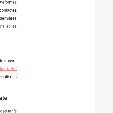
ateformes
contactez
dernières
ns et les
de trouver
es tarifs
cialisées
ste
es tarifs