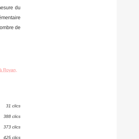
 mesure du
émentaire
 nombre de
 à Royan,
31 clics
388 clics
373 clics
425 clics