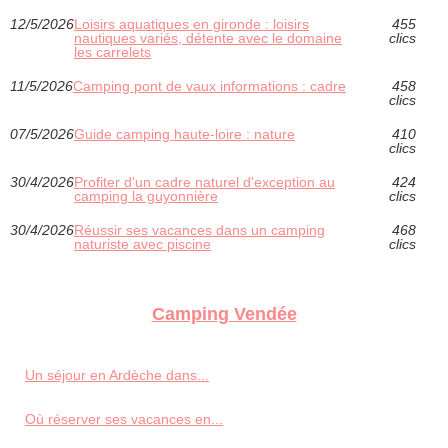
12/5/2026
Loisirs aquatiques en gironde : loisirs
455
nautiques variés, détente avec le domaine
clics
les carrelets
11/5/2026
Camping pont de vaux informations : cadre
458
clics
07/5/2026
Guide camping haute-loire : nature
410
clics
30/4/2026
Profiter d'un cadre naturel d'exception au
424
camping la guyonnière
clics
30/4/2026
Réussir ses vacances dans un camping
468
naturiste avec piscine
clics
Camping Vendée
Un séjour en Ardèche dans...
Où réserver ses vacances en...