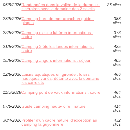
05/8/2026
Randonnées dans la vallée de la durance :
26 clics
itinéraires avec le domaine des 2 soleils
23/5/2026
Camping bord de mer arcachon guide :
388
plages
clics
22/5/2026
Camping piscine lubéron informations :
373
cadre
clics
21/5/2026
Camping 3 étoiles landes informations :
425
cadre
clics
15/5/2026
Camping angers informations : séjour
405
clics
12/5/2026
Loisirs aquatiques en gironde : loisirs
466
nautiques variés, détente avec le domaine
clics
les carrelets
11/5/2026
Camping pont de vaux informations : cadre
464
clics
07/5/2026
Guide camping haute-loire : nature
414
clics
30/4/2026
Profiter d'un cadre naturel d'exception au
432
camping la guyonnière
clics