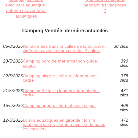
avec parc aquatique :
pendant les vacances
détente et aventures
?
aquatiques
Camping Vendée, dernière actualités.
05/8/2026
Randonnées dans la vallée de la durance :
38 clics
itinéraires avec le domaine des 2 soleils
23/5/2026
Camping bord de mer arcachon guide :
390
plages
clics
22/5/2026
Camping piscine lubéron informations :
378
cadre
clics
21/5/2026
Camping 3 étoiles landes informations :
431
cadre
clics
15/5/2026
Camping angers informations : séjour
409
clics
12/5/2026
Loisirs aquatiques en gironde : loisirs
472
nautiques variés, détente avec le domaine
clics
les carrelets