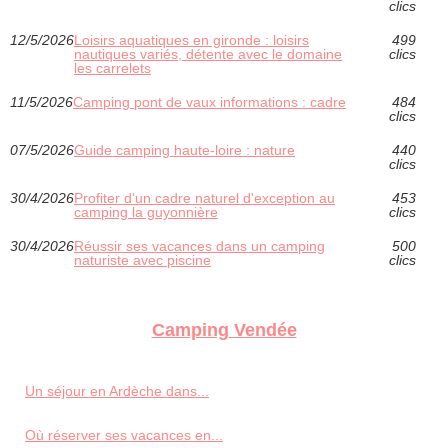
clics
12/5/2026
Loisirs aquatiques en gironde : loisirs
499
nautiques variés, détente avec le domaine
clics
les carrelets
11/5/2026
Camping pont de vaux informations : cadre
484
clics
07/5/2026
Guide camping haute-loire : nature
440
clics
30/4/2026
Profiter d'un cadre naturel d'exception au
453
camping la guyonnière
clics
30/4/2026
Réussir ses vacances dans un camping
500
naturiste avec piscine
clics
Camping Vendée
Un séjour en Ardèche dans...
Où réserver ses vacances en...