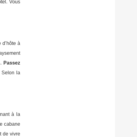
tel. Vous
e d’hôte à
paysement
s.
Passez
 Selon la
nant à la
ore cabane
t de vivre