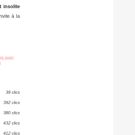
 insolite
vite à la
ng avec
e
39 clics
392 clics
380 clics
432 clics
412 clics