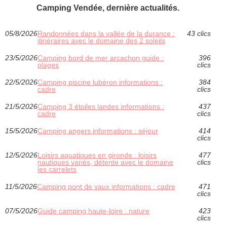
Camping Vendée, dernière actualités.
05/8/2026
Randonnées dans la vallée de la durance :
43 clics
itinéraires avec le domaine des 2 soleils
23/5/2026
Camping bord de mer arcachon guide :
396
plages
clics
22/5/2026
Camping piscine lubéron informations :
384
cadre
clics
21/5/2026
Camping 3 étoiles landes informations :
437
cadre
clics
15/5/2026
Camping angers informations : séjour
414
clics
12/5/2026
Loisirs aquatiques en gironde : loisirs
477
nautiques variés, détente avec le domaine
clics
les carrelets
11/5/2026
Camping pont de vaux informations : cadre
471
clics
07/5/2026
Guide camping haute-loire : nature
423
clics