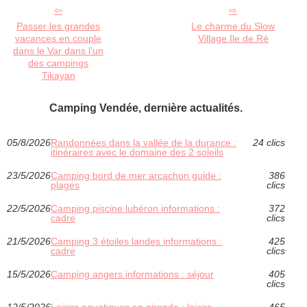
Passer les grandes
Le charme du Slow
vacances en couple
Village Ile de Ré
dans le Var dans l’un
des campings
Tikayan
Camping Vendée, dernière actualités.
05/8/2026
Randonnées dans la vallée de la durance :
24 clics
itinéraires avec le domaine des 2 soleils
23/5/2026
Camping bord de mer arcachon guide :
386
plages
clics
22/5/2026
Camping piscine lubéron informations :
372
cadre
clics
21/5/2026
Camping 3 étoiles landes informations :
425
cadre
clics
15/5/2026
Camping angers informations : séjour
405
clics
12/5/2026
Loisirs aquatiques en gironde : loisirs
465