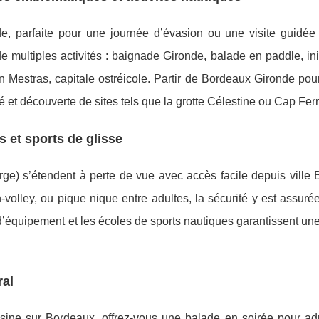
, parfaite pour une journée d’évasion ou une visite guidée
 multiples activités : baignade Gironde, balade en paddle, ini
n Mestras, capitale ostréicole. Partir de Bordeaux Gironde pou
té et découverte de sites tels que la grotte Célestine ou Cap Ferr
 et sports de glisse
e) s’étendent à perte de vue avec accès facile depuis ville 
volley, ou pique nique entre adultes, la sécurité y est assuré
d’équipement et les écoles de sports nautiques garantissent une 
ral
sine sur Bordeaux, offrez-vous une balade en soirée pour ad