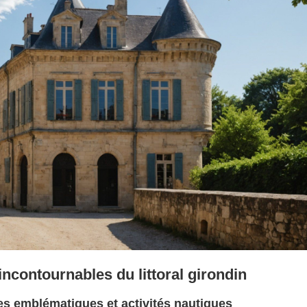
incontournables du littoral girondin
tes emblématiques et activités nautiques