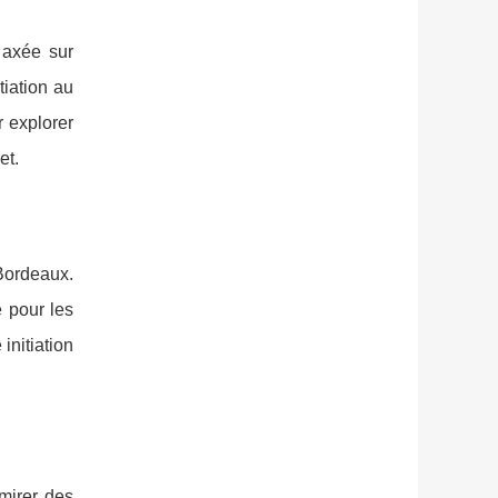
 axée sur
tiation au
r explorer
et.
Bordeaux.
e pour les
initiation
mirer des