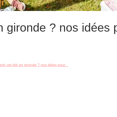
en gironde ? nos idées 
rtir cet été en gironde ? nos idées pour...