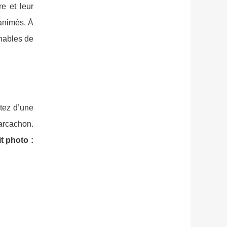
re et leur
 animés. À
rnables de
itez d’une
arcachon.
t photo :