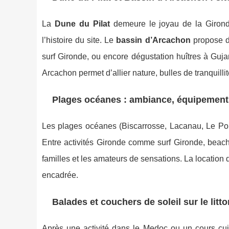
La
Dune du Pilat
demeure le joyau de la Gironde
l’histoire du site. Le
bassin d’Arcachon
propose de
surf Gironde, ou encore dégustation huîtres à Guja
Arcachon permet d’allier nature, bulles de tranquilli
Plages océanes : ambiance, équipements
Les plages océanes (Biscarrosse, Lacanau, Le Porg
Entre activités Gironde comme surf Gironde, beach-
familles et les amateurs de sensations. La location 
encadrée.
Balades et couchers de soleil sur le litto
Après une activité dans le Medoc ou un cours cui