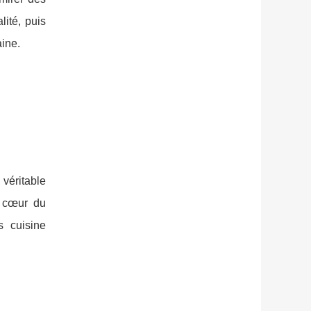
ité, puis
aine.
 véritable
u cœur du
s cuisine