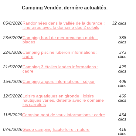
Camping Vendée, dernière actualités.
05/8/2026
Randonnées dans la vallée de la durance :
32 clics
itinéraires avec le domaine des 2 soleils
23/5/2026
Camping bord de mer arcachon guide :
388
plages
clics
22/5/2026
Camping piscine lubéron informations :
373
cadre
clics
21/5/2026
Camping 3 étoiles landes informations :
425
cadre
clics
15/5/2026
Camping angers informations : séjour
405
clics
12/5/2026
Loisirs aquatiques en gironde : loisirs
469
nautiques variés, détente avec le domaine
clics
les carrelets
11/5/2026
Camping pont de vaux informations : cadre
464
clics
07/5/2026
Guide camping haute-loire : nature
416
clics