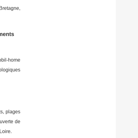
 Bretagne,
ments
obil-home
cologiques
ts, plages
ouverte de
Loire.