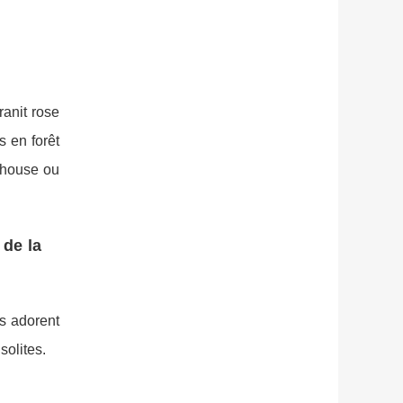
ranit rose
s en forêt
 house ou
 de la
ts adorent
solites.