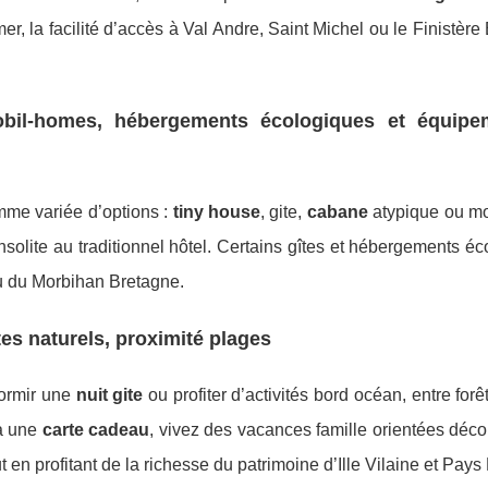
er, la facilité d’accès à Val Andre, Saint Michel ou le Finistère
bil-homes, hébergements écologiques et équipe
me variée d’options :
tiny house
, gite,
cabane
atypique ou m
insolite au traditionnel hôtel. Certains gîtes et hébergements é
ou du Morbihan Bretagne.
es naturels, proximité plages
dormir une
nuit gite
ou profiter d’activités bord océan, entre forê
 à une
carte cadeau
, vivez des vacances famille orientées déc
en profitant de la richesse du patrimoine d’Ille Vilaine et Pays 