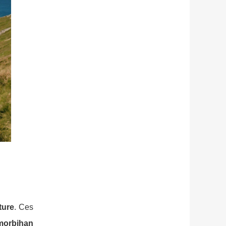
ture
. Ces
 morbihan