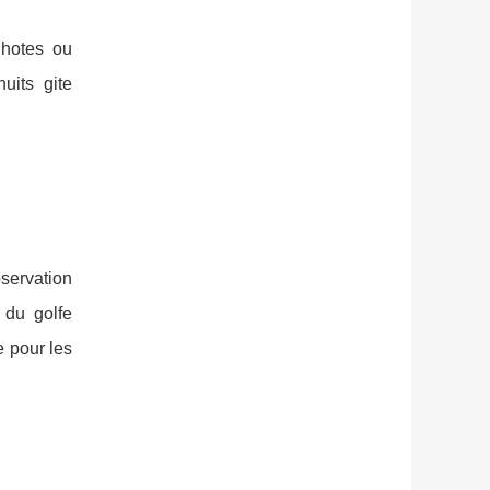
 hotes ou
uits gite
bservation
 du golfe
e pour les