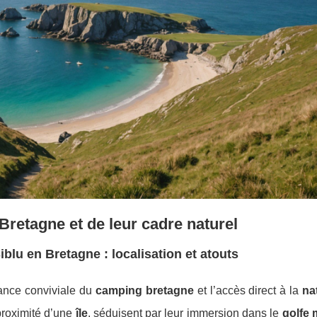
retagne et de leur cadre naturel
lu en Bretagne : localisation et atouts
ance conviviale du
camping bretagne
et l’accès direct à la
na
roximité d’une
île
, séduisent par leur immersion dans le
golfe